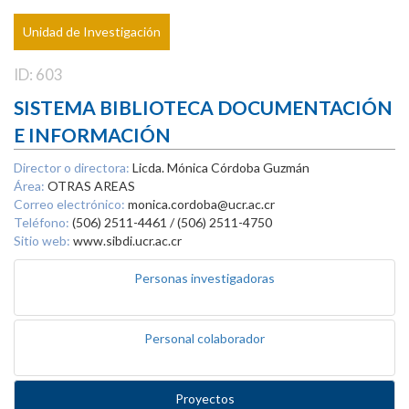
Unidad de Investigación
ID: 603
SISTEMA BIBLIOTECA DOCUMENTACIÓN
E INFORMACIÓN
Director o directora:
Licda. Mónica Córdoba Guzmán
Área:
OTRAS AREAS
Correo electrónico:
monica.cordoba@ucr.ac.cr
Teléfono:
(506) 2511-4461 / (506) 2511-4750
Sitio web:
www.sibdi.ucr.ac.cr
Personas investigadoras
Personal colaborador
Proyectos