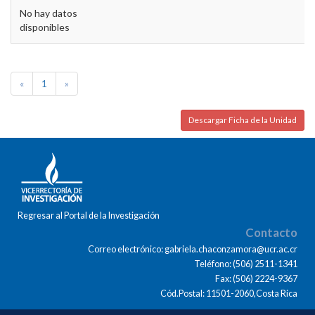
No hay datos
disponibles
«
1
»
Descargar Ficha de la Unidad
Regresar al Portal de la Investigación
Contacto
Correo electrónico: gabriela.chaconzamora@ucr.ac.cr
Teléfono: (506) 2511-1341
Fax: (506) 2224-9367
Cód.Postal: 11501-2060,Costa Rica