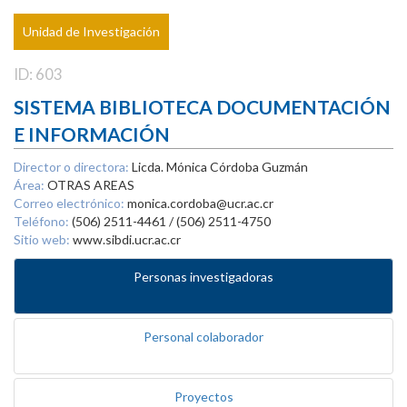
Unidad de Investigación
ID: 603
SISTEMA BIBLIOTECA DOCUMENTACIÓN
E INFORMACIÓN
Director o directora:
Licda. Mónica Córdoba Guzmán
Área:
OTRAS AREAS
Correo electrónico:
monica.cordoba@ucr.ac.cr
Teléfono:
(506) 2511-4461 / (506) 2511-4750
Sitio web:
www.sibdi.ucr.ac.cr
Personas investigadoras
Personal colaborador
Proyectos