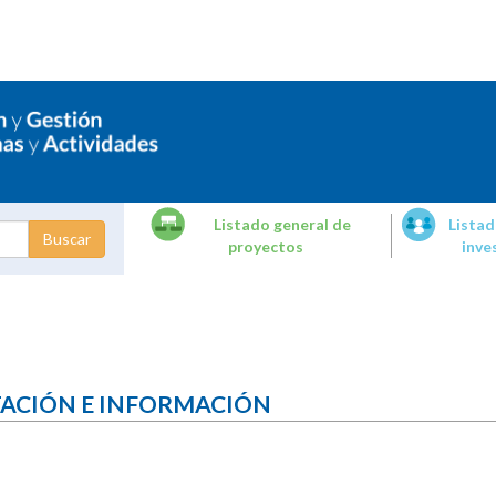
Listado general de
Listad
proyectos
inve
dades de
tigación
TACIÓN E INFORMACIÓN