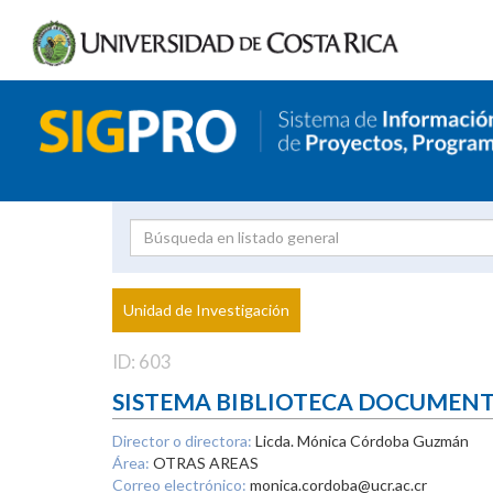
Investigador
Uni
Proyecto
Unidad de Investigación
inves
ID: 603
SISTEMA BIBLIOTECA DOCUMEN
Director o directora:
Licda. Mónica Córdoba Guzmán
Área:
OTRAS AREAS
Correo electrónico:
monica.cordoba@ucr.ac.cr