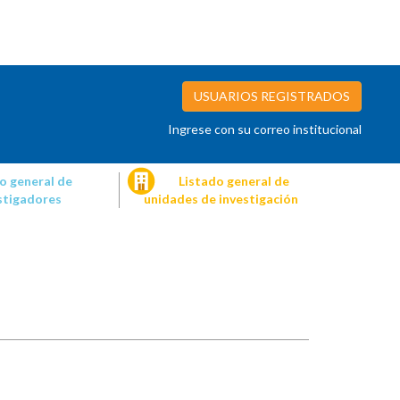
USUARIOS REGISTRADOS
Ingrese con su correo institucional
o general de
Listado general de
stigadores
unidades de investigación