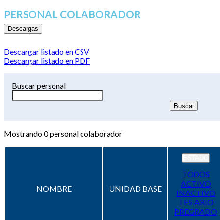
PERSONAL COLABORADOR
Descargas
Descargar listado en CSV
Descargar listado en PDF
Buscar personal
Mostrando
0
personal colaborador
ESTADO
TODOS
ACTIVO
NOMBRE
UNIDAD BASE
INACTIVO
TESIARIO
PREGRADO