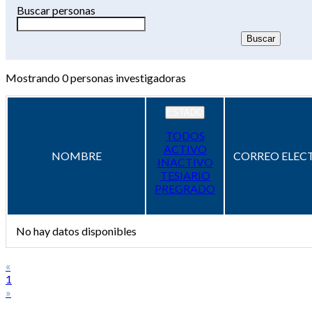
Buscar personas
Mostrando
0
personas investigadoras
ESTADO
TODOS
ACTIVO
NOMBRE
CORREO ELEC
INACTIVO
TESIARIO
PREGRADO
No hay datos disponibles
«
1
»