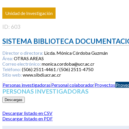
Unidad de Investigación
ID: 603
SISTEMA BIBLIOTECA DOCUMENTACI
Director o directora:
Licda. Mónica Córdoba Guzmán
Área:
OTRAS AREAS
Correo electrónico:
monica.cordoba@ucr.ac.cr
Teléfono:
(506) 2511-4461 / (506) 2511-4750
Sitio web:
www.sibdi.ucr.ac.cr
Personas investigadoras
Personal colaborador
Proyectos
Proyec
PERSONAS INVESTIGADORAS
Descargas
Descargar listado en CSV
Descargar listado en PDF