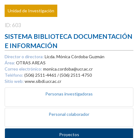
Unidad de Investigación
ID: 603
SISTEMA BIBLIOTECA DOCUMENTACIÓN
E INFORMACIÓN
Director o directora:
Licda. Mónica Córdoba Guzmán
Área:
OTRAS AREAS
Correo electrónico:
monica.cordoba@ucr.ac.cr
Teléfono:
(506) 2511-4461 / (506) 2511-4750
Sitio web:
www.sibdi.ucr.ac.cr
Personas investigadoras
Personal colaborador
Proyectos