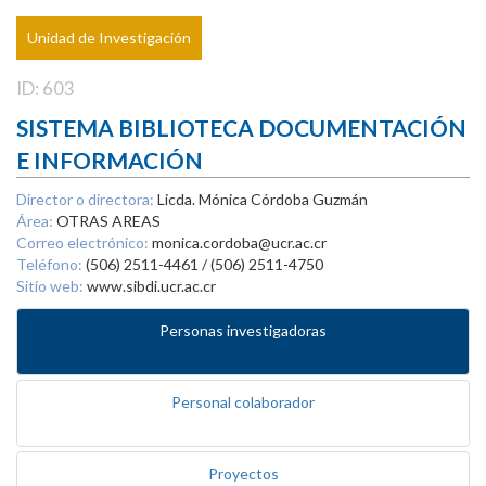
Unidad de Investigación
ID: 603
SISTEMA BIBLIOTECA DOCUMENTACIÓN
E INFORMACIÓN
Director o directora:
Licda. Mónica Córdoba Guzmán
Área:
OTRAS AREAS
Correo electrónico:
monica.cordoba@ucr.ac.cr
Teléfono:
(506) 2511-4461 / (506) 2511-4750
Sitio web:
www.sibdi.ucr.ac.cr
Personas investigadoras
Personal colaborador
Proyectos