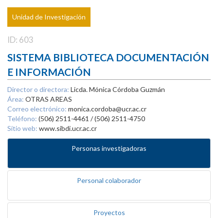
Unidad de Investigación
ID: 603
SISTEMA BIBLIOTECA DOCUMENTACIÓN
E INFORMACIÓN
Director o directora:
Licda. Mónica Córdoba Guzmán
Área:
OTRAS AREAS
Correo electrónico:
monica.cordoba@ucr.ac.cr
Teléfono:
(506) 2511-4461 / (506) 2511-4750
Sitio web:
www.sibdi.ucr.ac.cr
Personas investigadoras
Personal colaborador
Proyectos