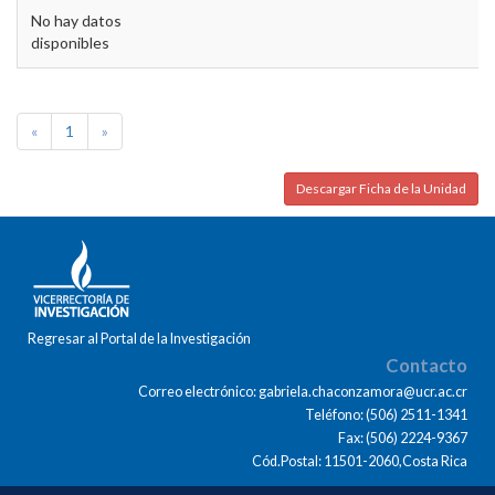
No hay datos
disponibles
«
1
»
Descargar Ficha de la Unidad
Regresar al Portal de la Investigación
Contacto
Correo electrónico: gabriela.chaconzamora@ucr.ac.cr
Teléfono: (506) 2511-1341
Fax: (506) 2224-9367
Cód.Postal: 11501-2060,Costa Rica