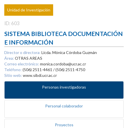
Unidad de Investigación
ID: 603
SISTEMA BIBLIOTECA DOCUMENTACIÓN
E INFORMACIÓN
Director o directora:
Licda. Mónica Córdoba Guzmán
Área:
OTRAS AREAS
Correo electrónico:
monica.cordoba@ucr.ac.cr
Teléfono:
(506) 2511-4461 / (506) 2511-4750
Sitio web:
www.sibdi.ucr.ac.cr
Personas investigadoras
Personal colaborador
Proyectos