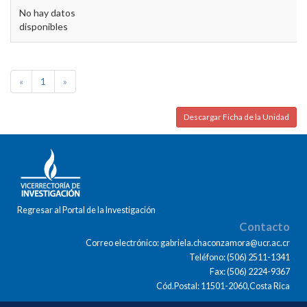
No hay datos
disponibles
«
1
»
Descargar Ficha de la Unidad
Regresar al Portal de la Investigación
Contacto
Correo electrónico: gabriela.chaconzamora@ucr.ac.cr
Teléfono: (506) 2511-1341
Fax: (506) 2224-9367
Cód.Postal: 11501-2060,Costa Rica