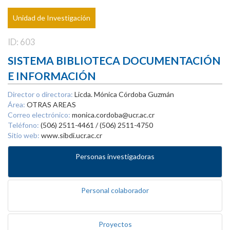
Unidad de Investigación
ID: 603
SISTEMA BIBLIOTECA DOCUMENTACIÓN
E INFORMACIÓN
Director o directora:
Licda. Mónica Córdoba Guzmán
Área:
OTRAS AREAS
Correo electrónico:
monica.cordoba@ucr.ac.cr
Teléfono:
(506) 2511-4461 / (506) 2511-4750
Sitio web:
www.sibdi.ucr.ac.cr
Personas investigadoras
Personal colaborador
Proyectos