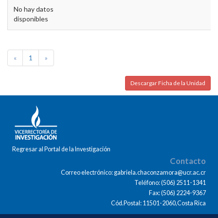
No hay datos
disponibles
«
1
»
Descargar Ficha de la Unidad
Regresar al Portal de la Investigación
Contacto
Correo electrónico: gabriela.chaconzamora@ucr.ac.cr
Teléfono: (506) 2511-1341
Fax: (506) 2224-9367
Cód.Postal: 11501-2060,Costa Rica