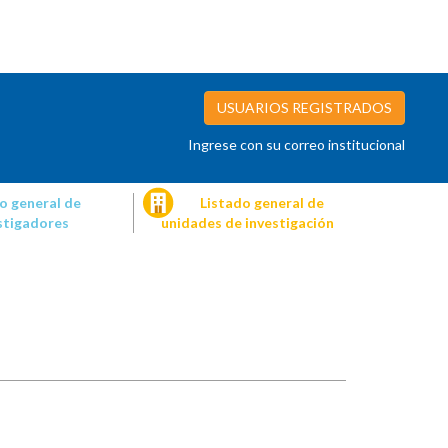
USUARIOS REGISTRADOS
Ingrese con su correo institucional
o general de
Listado general de
stigadores
unidades de investigación