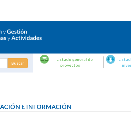
Listado general de
Listad
proyectos
inve
dades de
tigación
TACIÓN E INFORMACIÓN