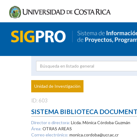
Investigador
Uni
Proyecto
Unidad de Investigación
inves
ID: 603
SISTEMA BIBLIOTECA DOCUMEN
Director o directora:
Licda. Mónica Córdoba Guzmán
Área:
OTRAS AREAS
Correo electrónico:
monica.cordoba@ucr.ac.cr