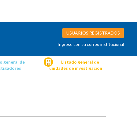
USUARIOS REGISTRADOS
Ingrese con su correo institucional
o general de
Listado general de
stigadores
unidades de investigación