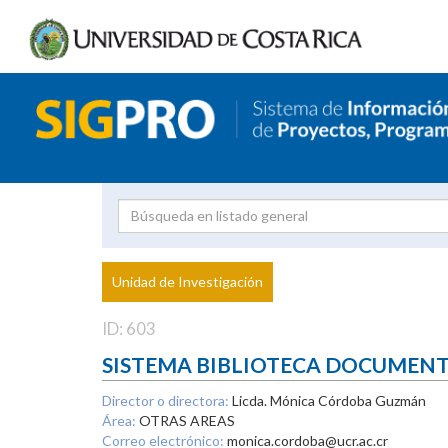
Investigador
Uni
Proyecto
Unidad de Investigación
inves
ID: 603
SISTEMA BIBLIOTECA DOCUMEN
Director o directora:
Licda. Mónica Córdoba Guzmán
Área:
OTRAS AREAS
Correo electrónico:
monica.cordoba@ucr.ac.cr