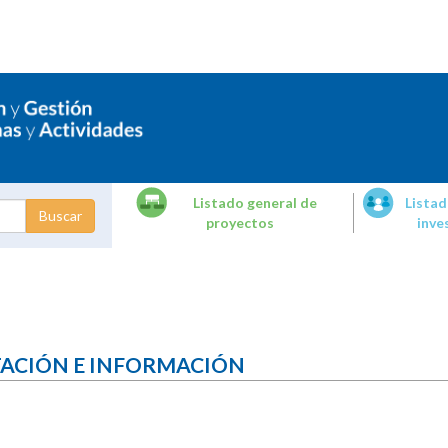
Listado general de
Listad
proyectos
inve
dades de
tigación
TACIÓN E INFORMACIÓN