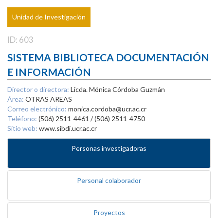
Unidad de Investigación
ID: 603
SISTEMA BIBLIOTECA DOCUMENTACIÓN
E INFORMACIÓN
Director o directora:
Licda. Mónica Córdoba Guzmán
Área:
OTRAS AREAS
Correo electrónico:
monica.cordoba@ucr.ac.cr
Teléfono:
(506) 2511-4461 / (506) 2511-4750
Sitio web:
www.sibdi.ucr.ac.cr
Personas investigadoras
Personal colaborador
Proyectos