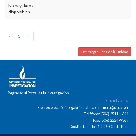
No hay datos
disponibles
«
1
»
Descargar Ficha de la Unidad
Regresar al Portal de la Investigación
Contacto
Correo electrónico: gabriela.chaconzamora@ucr.ac.cr
Teléfono: (506) 2511-1341
Fax: (506) 2224-9367
Cód.Postal: 11501-2060,Costa Rica