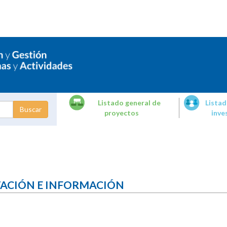
Listado general de
Listad
proyectos
inve
dades de
tigación
TACIÓN E INFORMACIÓN