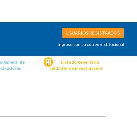
USUARIOS REGISTRADOS
Ingrese con su correo institucional
o general de
Listado general de
stigadores
unidades de investigación