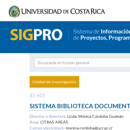
Investigador
Uni
Proyecto
Unidad de Investigación
inves
ID: 603
SISTEMA BIBLIOTECA DOCUMEN
Director o directora:
Licda. Mónica Córdoba Guzmán
Área:
OTRAS AREAS
Correo electrónico:
monica.cordoba@ucr.ac.cr