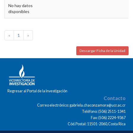
No hay datos
disponibles
«
1
»
Descargar Ficha de la Unidad
Regresar al Portal de la Investigación
Contacto
Correo electrónico: gabriela.chaconzamora@ucr.ac.cr
Teléfono: (506) 2511-1341
Fax: (506) 2224-9367
Cód.Postal: 11501-2060,Costa Rica