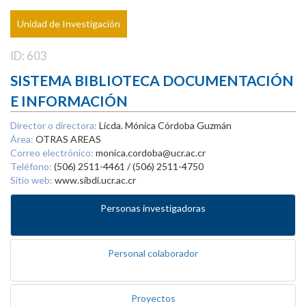
Unidad de Investigación
ID: 603
SISTEMA BIBLIOTECA DOCUMENTACIÓN
E INFORMACIÓN
Director o directora:
Licda. Mónica Córdoba Guzmán
Área:
OTRAS AREAS
Correo electrónico:
monica.cordoba@ucr.ac.cr
Teléfono:
(506) 2511-4461 / (506) 2511-4750
Sitio web:
www.sibdi.ucr.ac.cr
Personas investigadoras
Personal colaborador
Proyectos