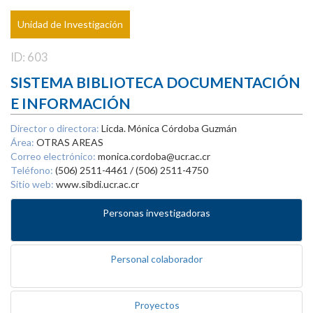
Unidad de Investigación
ID: 603
SISTEMA BIBLIOTECA DOCUMENTACIÓN
E INFORMACIÓN
Director o directora:
Licda. Mónica Córdoba Guzmán
Área:
OTRAS AREAS
Correo electrónico:
monica.cordoba@ucr.ac.cr
Teléfono:
(506) 2511-4461 / (506) 2511-4750
Sitio web:
www.sibdi.ucr.ac.cr
Personas investigadoras
Personal colaborador
Proyectos