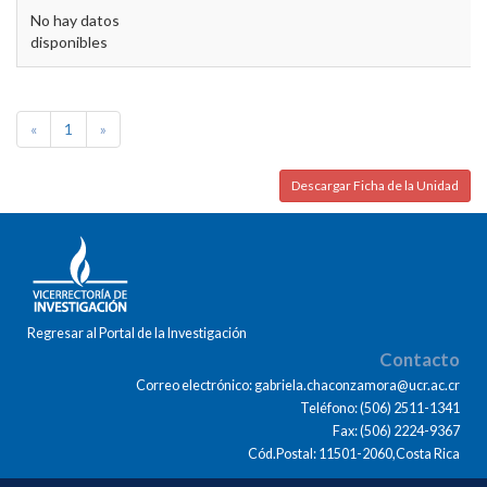
No hay datos
disponibles
«
1
»
Descargar Ficha de la Unidad
Regresar al Portal de la Investigación
Contacto
Correo electrónico: gabriela.chaconzamora@ucr.ac.cr
Teléfono: (506) 2511-1341
Fax: (506) 2224-9367
Cód.Postal: 11501-2060,Costa Rica