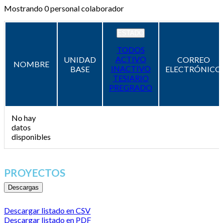
Mostrando
0
personal colaborador
ESTADO
TODOS
ACTIVO
UNIDAD
CORREO
NOMBRE
INACTIVO
BASE
ELECTRÓNICO
TESIARIO
PREGRADO
No hay
datos
disponibles
PROYECTOS
Descargas
Descargar listado en CSV
Descargar listado en PDF