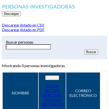
PERSONAS INVESTIGADORAS
Descargas
Descargar listado en CSV
Descargar listado en PDF
Buscar personas
Mostrando
0
personas investigadoras
ESTADO
TODOS
ACTIVO
CORREO
NOMBRE
INACTIVO
ELECTRÓNICO
TESIARIO
PREGRADO