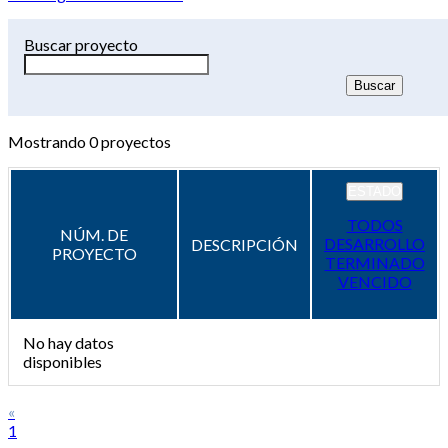
Buscar proyecto
Mostrando
0
proyectos
ESTADO
TODOS
NÚM. DE
DESARROLLO
DESCRIPCIÓN
PROYECTO
TERMINADO
VENCIDO
No hay datos
disponibles
«
1