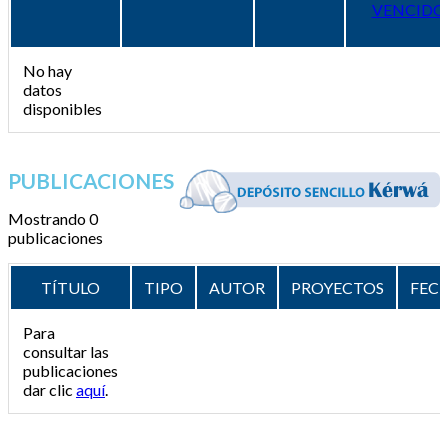
VENCIDO
No hay
datos
disponibles
PUBLICACIONES
Mostrando 0
publicaciones
TÍTULO
TIPO
AUTOR
PROYECTOS
FEC
Para
consultar las
publicaciones
dar clic
aquí
.