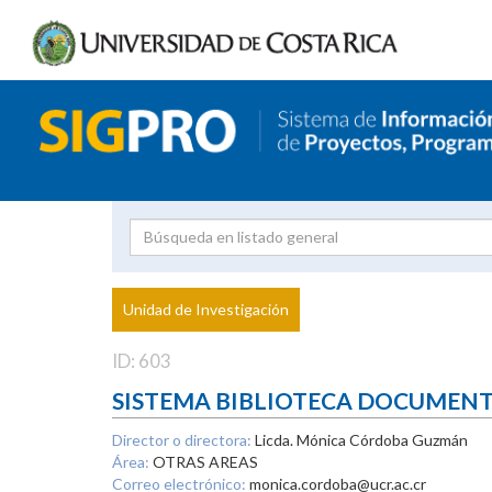
Investigador
Uni
Proyecto
Unidad de Investigación
inves
ID: 603
SISTEMA BIBLIOTECA DOCUMEN
Director o directora:
Licda. Mónica Córdoba Guzmán
Área:
OTRAS AREAS
Correo electrónico:
monica.cordoba@ucr.ac.cr