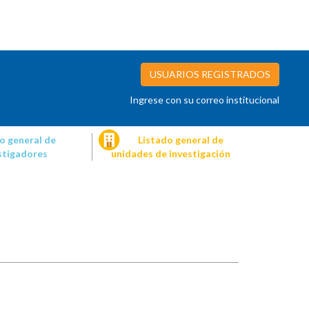
USUARIOS REGISTRADOS
Ingrese con su correo institucional
o general de
Listado general de
stigadores
unidades de investigación