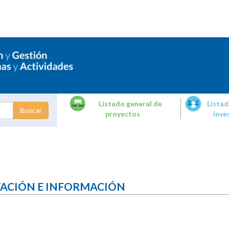
Listado general de
Listad
proyectos
inve
dades de
tigación
TACIÓN E INFORMACIÓN