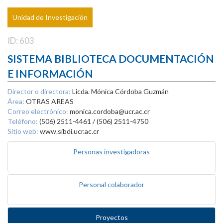
Unidad de Investigación
ID: 603
SISTEMA BIBLIOTECA DOCUMENTACIÓN
E INFORMACIÓN
Director o directora:
Licda. Mónica Córdoba Guzmán
Área:
OTRAS AREAS
Correo electrónico:
monica.cordoba@ucr.ac.cr
Teléfono:
(506) 2511-4461 / (506) 2511-4750
Sitio web:
www.sibdi.ucr.ac.cr
Personas investigadoras
Personal colaborador
Proyectos