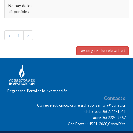
No hay datos
disponibles
«
1
»
Descargar Ficha de la Unidad
Regresar al Portal de la Investigación
Contacto
Correo electrónico: gabriela.chaconzamora@ucr.ac.cr
Teléfono: (506) 2511-1341
Fax: (506) 2224-9367
Cód.Postal: 11501-2060,Costa Rica