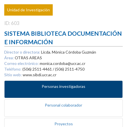
Unidad de Investigación
ID: 603
SISTEMA BIBLIOTECA DOCUMENTACIÓN
E INFORMACIÓN
Director o directora:
Licda. Mónica Córdoba Guzmán
Área:
OTRAS AREAS
Correo electrónico:
monica.cordoba@ucr.ac.cr
Teléfono:
(506) 2511-4461 / (506) 2511-4750
Sitio web:
www.sibdi.ucr.ac.cr
Personas investigadoras
Personal colaborador
Proyectos