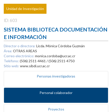
Unidad de Investigación
ID: 603
SISTEMA BIBLIOTECA DOCUMENTACIÓN
E INFORMACIÓN
Director o directora:
Licda. Mónica Córdoba Guzmán
Área:
OTRAS AREAS
Correo electrónico:
monica.cordoba@ucr.ac.cr
Teléfono:
(506) 2511-4461 / (506) 2511-4750
Sitio web:
www.sibdi.ucr.ac.cr
Personas investigadoras
Personal colaborador
Proyectos