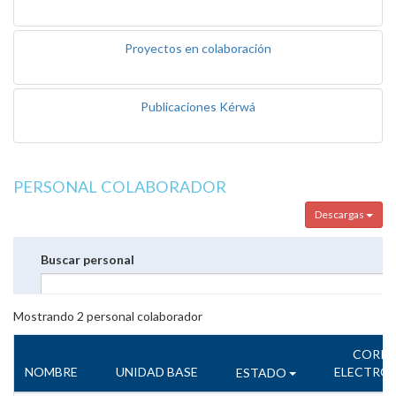
Proyectos en colaboración
Publicaciones Kérwá
PERSONAL COLABORADOR
Descargas
Buscar personal
Mostrando
2
personal colaborador
CORR
NOMBRE
UNIDAD BASE
ELECTRÓ
ESTADO