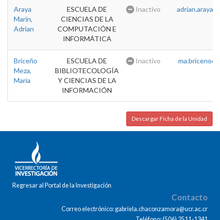
Araya
ESCUELA DE
Inactivo
adrian.araya@u
Marin,
CIENCIAS DE LA
Adrian
COMPUTACIÓN E
INFORMÁTICA
Briceño
ESCUELA DE
Inactivo
ma.briceno@u
Meza,
BIBLIOTECOLOGÍA
Maria
Y CIENCIAS DE LA
INFORMACIÓN
Descargar Ficha de la Unidad
Regresar al Portal de la Investigación
Contacto
Correo electrónico: gabriela.chaconzamora@ucr.ac.cr
Teléfono: (506) 2511-1341