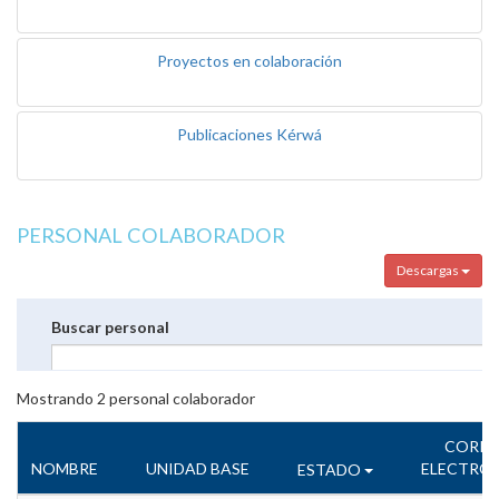
Proyectos en colaboración
Publicaciones Kérwá
PERSONAL COLABORADOR
Descargas
Buscar personal
Mostrando
2
personal colaborador
CORR
NOMBRE
UNIDAD BASE
ELECTRÓ
ESTADO