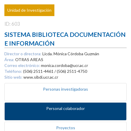
Unidad de Investigación
ID: 603
SISTEMA BIBLIOTECA DOCUMENTACIÓN
E INFORMACIÓN
Director o directora:
Licda. Mónica Córdoba Guzmán
Área:
OTRAS AREAS
Correo electrónico:
monica.cordoba@ucr.ac.cr
Teléfono:
(506) 2511-4461 / (506) 2511-4750
Sitio web:
www.sibdi.ucr.ac.cr
Personas investigadoras
Personal colaborador
Proyectos