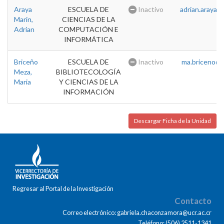
Araya
ESCUELA DE
Inactivo
adrian.araya@u
Marin,
CIENCIAS DE LA
Adrian
COMPUTACIÓN E
INFORMÁTICA
Briceño
ESCUELA DE
Inactivo
ma.briceno@u
Meza,
BIBLIOTECOLOGÍA
Maria
Y CIENCIAS DE LA
INFORMACIÓN
Descargar Ficha de la Unidad
Regresar al Portal de la Investigación
Contacto
Correo electrónico: gabriela.chaconzamora@ucr.ac.cr
Teléfono: (506) 2511-1341