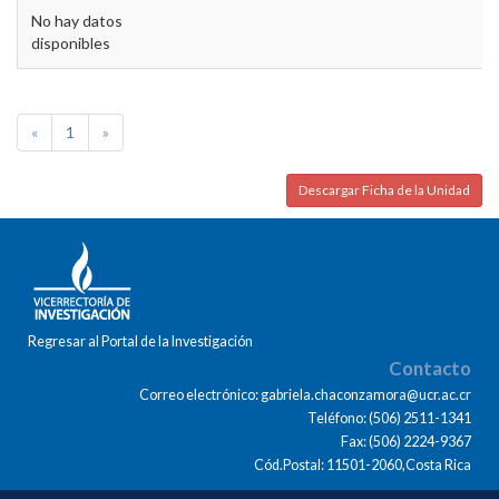
No hay datos
disponibles
«
1
»
Descargar Ficha de la Unidad
Regresar al Portal de la Investigación
Contacto
Correo electrónico: gabriela.chaconzamora@ucr.ac.cr
Teléfono: (506) 2511-1341
Fax: (506) 2224-9367
Cód.Postal: 11501-2060,Costa Rica