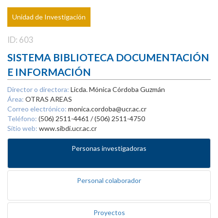
Unidad de Investigación
ID: 603
SISTEMA BIBLIOTECA DOCUMENTACIÓN
E INFORMACIÓN
Director o directora:
Licda. Mónica Córdoba Guzmán
Área:
OTRAS AREAS
Correo electrónico:
monica.cordoba@ucr.ac.cr
Teléfono:
(506) 2511-4461 / (506) 2511-4750
Sitio web:
www.sibdi.ucr.ac.cr
Personas investigadoras
Personal colaborador
Proyectos