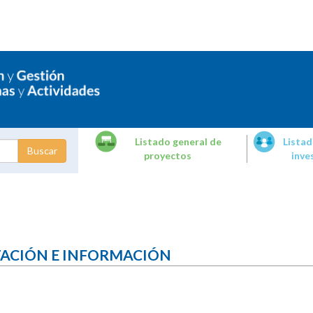
Listado general de
Listad
proyectos
inve
dades de
tigación
TACIÓN E INFORMACIÓN