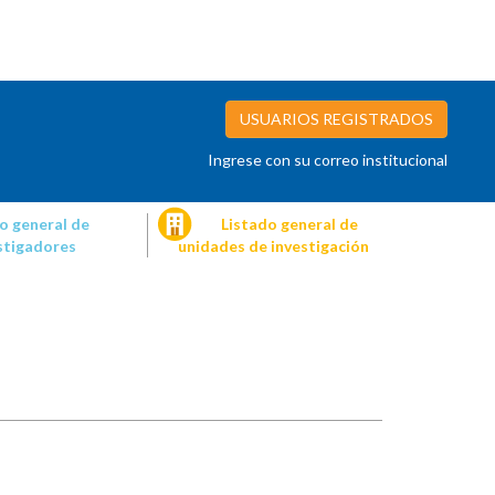
USUARIOS REGISTRADOS
Ingrese con su correo institucional
o general de
Listado general de
stigadores
unidades de investigación