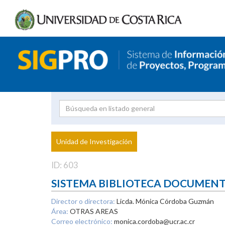
Investigador
Uni
Proyecto
Unidad de Investigación
inves
ID: 603
SISTEMA BIBLIOTECA DOCUMEN
Director o directora:
Licda. Mónica Córdoba Guzmán
Área:
OTRAS AREAS
Correo electrónico:
monica.cordoba@ucr.ac.cr