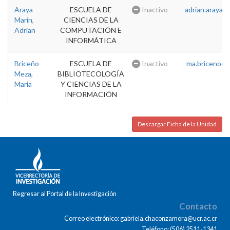
Araya
ESCUELA DE
Inactivo
adrian.araya@u
Marin,
CIENCIAS DE LA
Adrian
COMPUTACIÓN E
INFORMÁTICA
Briceño
ESCUELA DE
Inactivo
ma.briceno@u
Meza,
BIBLIOTECOLOGÍA
Maria
Y CIENCIAS DE LA
INFORMACIÓN
Descargar Ficha de la Unidad
Regresar al Portal de la Investigación
Contacto
Correo electrónico: gabriela.chaconzamora@ucr.ac.cr
Teléfono: (506) 2511-1341