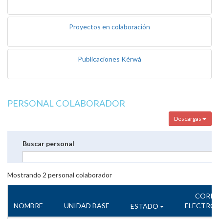
Proyectos en colaboración
Publicaciones Kérwá
PERSONAL COLABORADOR
Descargas
Buscar personal
Mostrando
2
personal colaborador
CORR
NOMBRE
UNIDAD BASE
ELECTRÓ
ESTADO