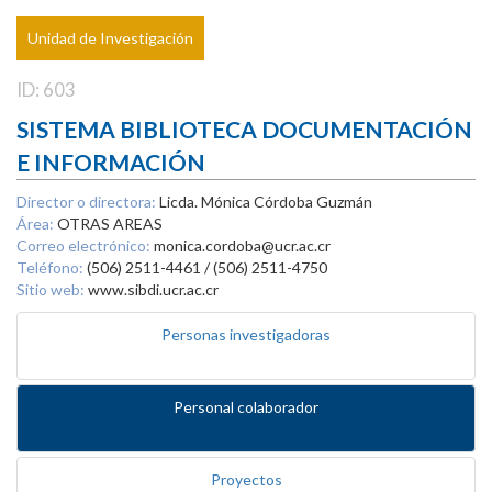
Unidad de Investigación
ID: 603
SISTEMA BIBLIOTECA DOCUMENTACIÓN
E INFORMACIÓN
Director o directora:
Licda. Mónica Córdoba Guzmán
Área:
OTRAS AREAS
Correo electrónico:
monica.cordoba@ucr.ac.cr
Teléfono:
(506) 2511-4461 / (506) 2511-4750
Sitio web:
www.sibdi.ucr.ac.cr
Personas investigadoras
Personal colaborador
Proyectos