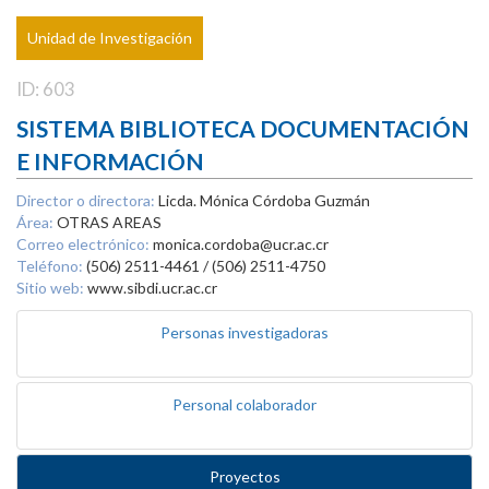
Unidad de Investigación
ID: 603
SISTEMA BIBLIOTECA DOCUMENTACIÓN
E INFORMACIÓN
Director o directora:
Licda. Mónica Córdoba Guzmán
Área:
OTRAS AREAS
Correo electrónico:
monica.cordoba@ucr.ac.cr
Teléfono:
(506) 2511-4461 / (506) 2511-4750
Sitio web:
www.sibdi.ucr.ac.cr
Personas investigadoras
Personal colaborador
Proyectos