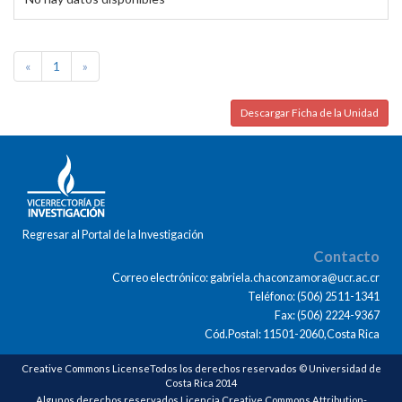
«
1
»
Descargar Ficha de la Unidad
Regresar al Portal de la Investigación
Contacto
Correo electrónico: gabriela.chaconzamora@ucr.ac.cr
Teléfono: (506) 2511-1341
Fax: (506) 2224-9367
Cód.Postal: 11501-2060,Costa Rica
Creative Commons LicenseTodos los derechos reservados © Universidad de
Costa Rica 2014
Algunos derechos reservados Licencia Creative Commons Attribution-