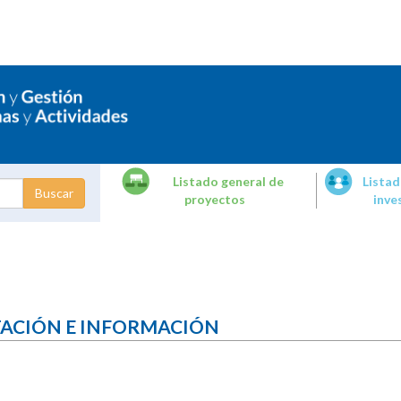
Listado general de
Listad
proyectos
inve
dades de
tigación
TACIÓN E INFORMACIÓN