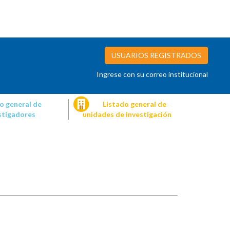
USUARIOS REGISTRADOS
Ingrese con su correo institucional
o general de
Listado general de
stigadores
unidades de investigación