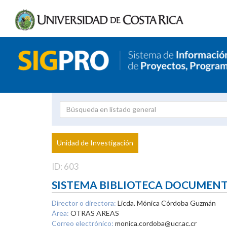
Investigador
Uni
Proyecto
Unidad de Investigación
inves
ID: 603
SISTEMA BIBLIOTECA DOCUMEN
Director o directora:
Licda. Mónica Córdoba Guzmán
Área:
OTRAS AREAS
Correo electrónico:
monica.cordoba@ucr.ac.cr