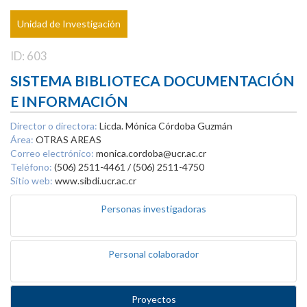
Unidad de Investigación
ID: 603
SISTEMA BIBLIOTECA DOCUMENTACIÓN
E INFORMACIÓN
Director o directora:
Licda. Mónica Córdoba Guzmán
Área:
OTRAS AREAS
Correo electrónico:
monica.cordoba@ucr.ac.cr
Teléfono:
(506) 2511-4461 / (506) 2511-4750
Sitio web:
www.sibdi.ucr.ac.cr
Personas investigadoras
Personal colaborador
Proyectos