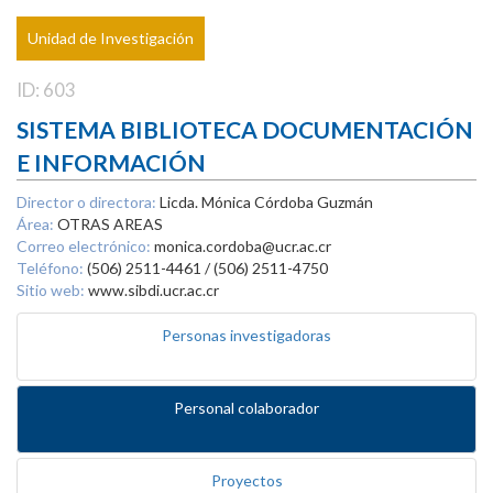
Unidad de Investigación
ID: 603
SISTEMA BIBLIOTECA DOCUMENTACIÓN
E INFORMACIÓN
Director o directora:
Licda. Mónica Córdoba Guzmán
Área:
OTRAS AREAS
Correo electrónico:
monica.cordoba@ucr.ac.cr
Teléfono:
(506) 2511-4461 / (506) 2511-4750
Sitio web:
www.sibdi.ucr.ac.cr
Personas investigadoras
Personal colaborador
Proyectos