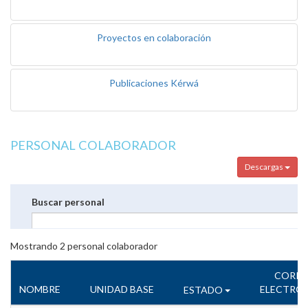
Proyectos en colaboración
Publicaciones Kérwá
PERSONAL COLABORADOR
Descargas
Buscar personal
Mostrando
2
personal colaborador
CORR
NOMBRE
UNIDAD BASE
ELECTRÓ
ESTADO