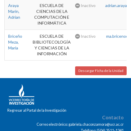
Araya
ESCUELA DE
Inactivo
adrian.araya@u
Marin,
CIENCIAS DE LA
Adrian
COMPUTACIÓN E
INFORMÁTICA
Briceño
ESCUELA DE
Inactivo
ma.briceno@u
Meza,
BIBLIOTECOLOGÍA
Maria
Y CIENCIAS DE LA
INFORMACIÓN
Descargar Ficha de la Unidad
Regresar al Portal de la Investigación
Contacto
Correo electrónico: gabriela.chaconzamora@ucr.ac.cr
Teléfono: (506) 2511-1341