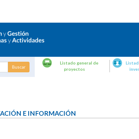
Listado general de
Listad
proyectos
inve
dades de
tigación
TACIÓN E INFORMACIÓN