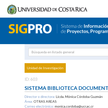
Investigador
Uni
Proyecto
Unidad de Investigación
inves
ID: 603
SISTEMA BIBLIOTECA DOCUMEN
Director o directora:
Licda. Mónica Córdoba Guzmán
Área:
OTRAS AREAS
Correo electrónico:
monica.cordoba@ucr.ac.cr