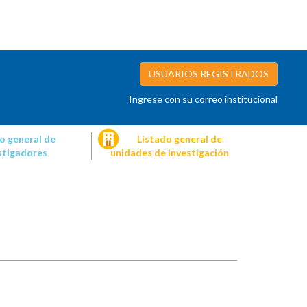
USUARIOS REGISTRADOS
Ingrese con su correo institucional
o general de
Listado general de
stigadores
unidades de investigación