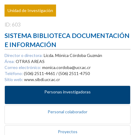
Unidad de Investigación
ID: 603
SISTEMA BIBLIOTECA DOCUMENTACIÓN
E INFORMACIÓN
Director o directora:
Licda. Mónica Córdoba Guzmán
Área:
OTRAS AREAS
Correo electrónico:
monica.cordoba@ucr.ac.cr
Teléfono:
(506) 2511-4461 / (506) 2511-4750
Sitio web:
www.sibdi.ucr.ac.cr
Personas investigadoras
Personal colaborador
Proyectos