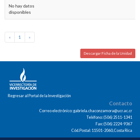
No hay datos
disponibles
«
1
»
Descargar Ficha de la Unidad
Regresar al Portal de la Investigación
Contacto
Correo electrónico: gabriela.chaconzamora@ucr.ac.cr
Teléfono: (506) 2511-1341
Fax: (506) 2224-9367
Cód.Postal: 11501-2060,Costa Rica