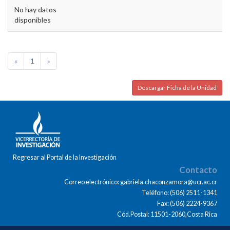
No hay datos
disponibles
«
1
»
Descargar Ficha de la Unidad
Regresar al Portal de la Investigación
Contacto
Correo electrónico: gabriela.chaconzamora@ucr.ac.cr
Teléfono: (506) 2511-1341
Fax: (506) 2224-9367
Cód.Postal: 11501-2060,Costa Rica