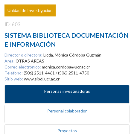
Unidad de Investigación
ID: 603
SISTEMA BIBLIOTECA DOCUMENTACIÓN
E INFORMACIÓN
Director o directora:
Licda. Mónica Córdoba Guzmán
Área:
OTRAS AREAS
Correo electrónico:
monica.cordoba@ucr.ac.cr
Teléfono:
(506) 2511-4461 / (506) 2511-4750
Sitio web:
www.sibdi.ucr.ac.cr
Personas investigadoras
Personal colaborador
Proyectos