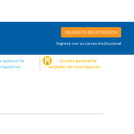
USUARIOS REGISTRADOS
Ingrese con su correo institucional
o general de
Listado general de
stigadores
unidades de investigación