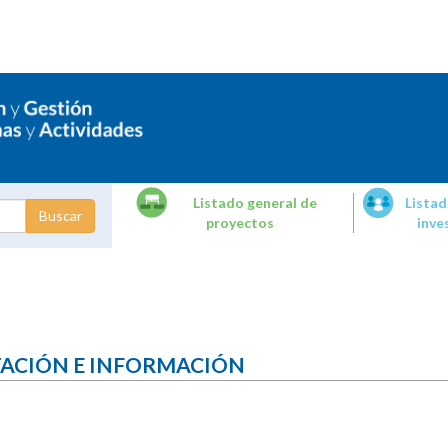
Listado general de
Listad
proyectos
inve
dades de
tigación
TACIÓN E INFORMACIÓN