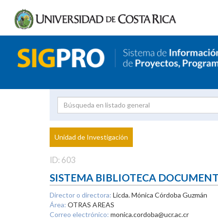
Investigador
Uni
Proyecto
Unidad de Investigación
inves
ID: 603
SISTEMA BIBLIOTECA DOCUMEN
Director o directora:
Licda. Mónica Córdoba Guzmán
Área:
OTRAS AREAS
Correo electrónico:
monica.cordoba@ucr.ac.cr