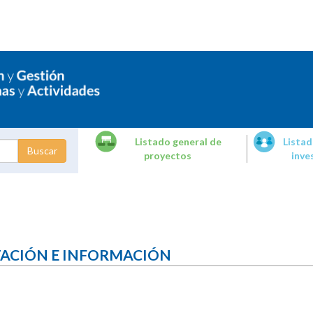
Listado general de
Listad
proyectos
inve
dades de
tigación
TACIÓN E INFORMACIÓN