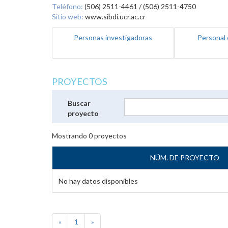
Teléfono:
(506) 2511-4461 / (506) 2511-4750
Sitio web:
www.sibdi.ucr.ac.cr
Personas investigadoras
Personal 
PROYECTOS
Buscar
proyecto
Mostrando
0
proyectos
NÚM. DE PROYECTO
No hay datos disponibles
«
1
»