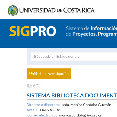
Investigador
Uni
Proyecto
Unidad de Investigación
inves
ID: 603
SISTEMA BIBLIOTECA DOCUMEN
Director o directora:
Licda. Mónica Córdoba Guzmán
Área:
OTRAS AREAS
Correo electrónico:
monica.cordoba@ucr.ac.cr