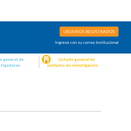
USUARIOS REGISTRADOS
Ingrese con su correo institucional
o general de
Listado general de
stigadores
unidades de investigación