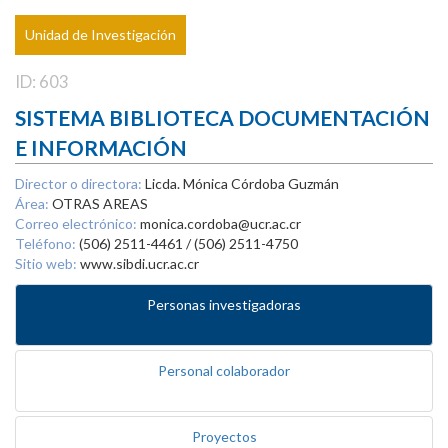
Unidad de Investigación
ID: 603
SISTEMA BIBLIOTECA DOCUMENTACIÓN
E INFORMACIÓN
Director o directora:
Licda. Mónica Córdoba Guzmán
Área:
OTRAS AREAS
Correo electrónico:
monica.cordoba@ucr.ac.cr
Teléfono:
(506) 2511-4461 / (506) 2511-4750
Sitio web:
www.sibdi.ucr.ac.cr
Personas investigadoras
Personal colaborador
Proyectos