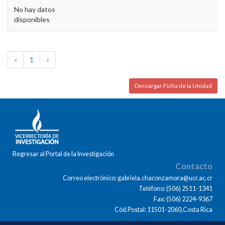
No hay datos
disponibles
«
1
»
Descargar Ficha de la Unidad
Regresar al Portal de la Investigación
Contacto
Correo electrónico: gabriela.chaconzamora@ucr.ac.cr
Teléfono: (506) 2511-1341
Fax: (506) 2224-9367
Cód.Postal: 11501-2060,Costa Rica