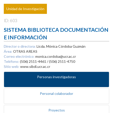
Unidad de Investigación
ID: 603
SISTEMA BIBLIOTECA DOCUMENTACIÓN
E INFORMACIÓN
Director o directora:
Licda. Mónica Córdoba Guzmán
Área:
OTRAS AREAS
Correo electrónico:
monica.cordoba@ucr.ac.cr
Teléfono:
(506) 2511-4461 / (506) 2511-4750
Sitio web:
www.sibdi.ucr.ac.cr
Personas investigadoras
Personal colaborador
Proyectos