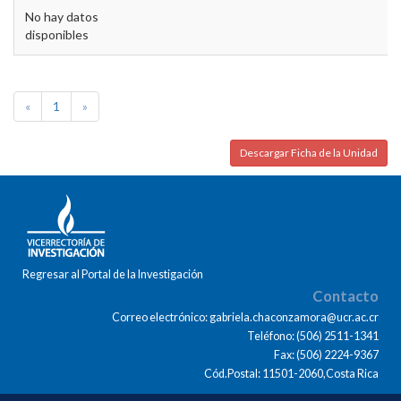
No hay datos
disponibles
«
1
»
Descargar Ficha de la Unidad
Regresar al Portal de la Investigación
Contacto
Correo electrónico: gabriela.chaconzamora@ucr.ac.cr
Teléfono: (506) 2511-1341
Fax: (506) 2224-9367
Cód.Postal: 11501-2060,Costa Rica