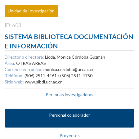
Unidad de Investigación
ID: 603
SISTEMA BIBLIOTECA DOCUMENTACIÓN
E INFORMACIÓN
Director o directora:
Licda. Mónica Córdoba Guzmán
Área:
OTRAS AREAS
Correo electrónico:
monica.cordoba@ucr.ac.cr
Teléfono:
(506) 2511-4461 / (506) 2511-4750
Sitio web:
www.sibdi.ucr.ac.cr
Personas investigadoras
Personal colaborador
Proyectos