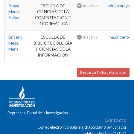
Araya
ESCUELA DE
Inactivo
adrian.araya@u
Marin,
CIENCIAS DE LA
Adrian
COMPUTACIÓN E
INFORMÁTICA
Briceño
ESCUELA DE
Inactivo
ma.briceno@u
Meza,
BIBLIOTECOLOGÍA
Maria
Y CIENCIAS DE LA
INFORMACIÓN
Descargar Ficha de la Unidad
Regresar al Portal de la Investigación
Contacto
Correo electrónico: gabriela.chaconzamora@ucr.ac.cr
Teléfono: (506) 2511-1341