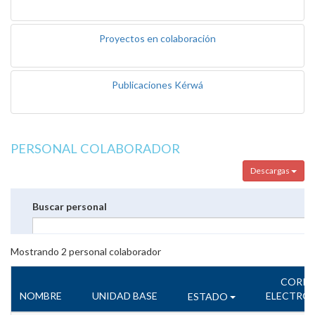
Proyectos en colaboración
Publicaciones Kérwá
PERSONAL COLABORADOR
Descargas
Buscar personal
Mostrando
2
personal colaborador
CORR
NOMBRE
UNIDAD BASE
ELECTRÓ
ESTADO