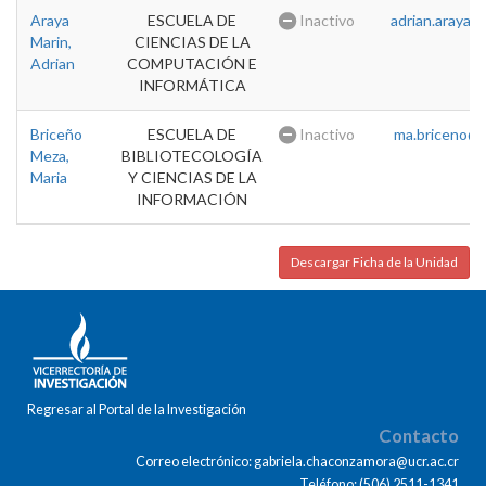
Araya
ESCUELA DE
Inactivo
adrian.araya@u
Marin,
CIENCIAS DE LA
Adrian
COMPUTACIÓN E
INFORMÁTICA
Briceño
ESCUELA DE
Inactivo
ma.briceno@u
Meza,
BIBLIOTECOLOGÍA
Maria
Y CIENCIAS DE LA
INFORMACIÓN
Descargar Ficha de la Unidad
Regresar al Portal de la Investigación
Contacto
Correo electrónico: gabriela.chaconzamora@ucr.ac.cr
Teléfono: (506) 2511-1341