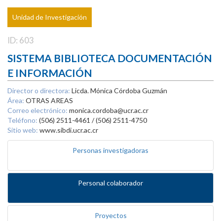
Unidad de Investigación
ID: 603
SISTEMA BIBLIOTECA DOCUMENTACIÓN
E INFORMACIÓN
Director o directora:
Licda. Mónica Córdoba Guzmán
Área:
OTRAS AREAS
Correo electrónico:
monica.cordoba@ucr.ac.cr
Teléfono:
(506) 2511-4461 / (506) 2511-4750
Sitio web:
www.sibdi.ucr.ac.cr
Personas investigadoras
Personal colaborador
Proyectos