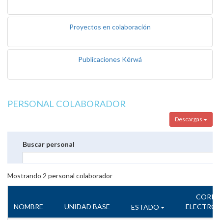
Proyectos en colaboración
Publicaciones Kérwá
PERSONAL COLABORADOR
Descargas
Buscar personal
Mostrando
2
personal colaborador
CORR
NOMBRE
UNIDAD BASE
ELECTRÓ
ESTADO