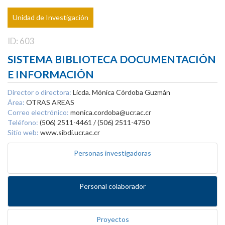
Unidad de Investigación
ID: 603
SISTEMA BIBLIOTECA DOCUMENTACIÓN
E INFORMACIÓN
Director o directora:
Licda. Mónica Córdoba Guzmán
Área:
OTRAS AREAS
Correo electrónico:
monica.cordoba@ucr.ac.cr
Teléfono:
(506) 2511-4461 / (506) 2511-4750
Sitio web:
www.sibdi.ucr.ac.cr
Personas investigadoras
Personal colaborador
Proyectos