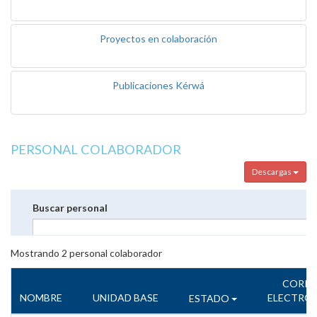
Proyectos en colaboración
Publicaciones Kérwá
PERSONAL COLABORADOR
Descargas
Buscar personal
Mostrando
2
personal colaborador
CORR
NOMBRE
UNIDAD BASE
ELECTRÓ
ESTADO