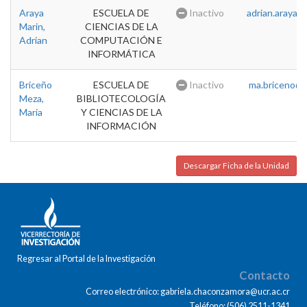
Araya
ESCUELA DE
Inactivo
adrian.araya@u
Marin,
CIENCIAS DE LA
Adrian
COMPUTACIÓN E
INFORMÁTICA
Briceño
ESCUELA DE
Inactivo
ma.briceno@u
Meza,
BIBLIOTECOLOGÍA
Maria
Y CIENCIAS DE LA
INFORMACIÓN
Descargar Ficha de la Unidad
Regresar al Portal de la Investigación
Contacto
Correo electrónico: gabriela.chaconzamora@ucr.ac.cr
Teléfono: (506) 2511-1341