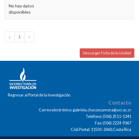
No hay datos
disponibles
«
1
»
Descargar Ficha de la Unidad
Regresar al Portal de la Investigación
Contacto
Correo electrónico: gabriela.chaconzamora@ucr.ac.cr
Teléfono: (506) 2511-1341
Fax: (506) 2224-9367
Cód.Postal: 11501-2060,Costa Rica