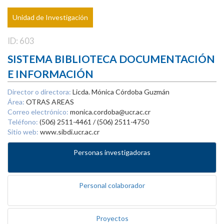
Unidad de Investigación
ID: 603
SISTEMA BIBLIOTECA DOCUMENTACIÓN
E INFORMACIÓN
Director o directora:
Licda. Mónica Córdoba Guzmán
Área:
OTRAS AREAS
Correo electrónico:
monica.cordoba@ucr.ac.cr
Teléfono:
(506) 2511-4461 / (506) 2511-4750
Sitio web:
www.sibdi.ucr.ac.cr
Personas investigadoras
Personal colaborador
Proyectos