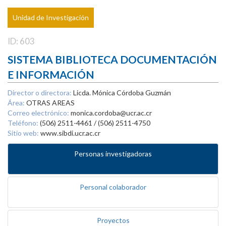
Unidad de Investigación
ID: 603
SISTEMA BIBLIOTECA DOCUMENTACIÓN
E INFORMACIÓN
Director o directora:
Licda. Mónica Córdoba Guzmán
Área:
OTRAS AREAS
Correo electrónico:
monica.cordoba@ucr.ac.cr
Teléfono:
(506) 2511-4461 / (506) 2511-4750
Sitio web:
www.sibdi.ucr.ac.cr
Personas investigadoras
Personal colaborador
Proyectos