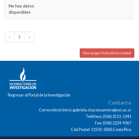
No hay datos
disponibles
«
1
»
Descargar Ficha de la Unidad
Regresar al Portal de la Investigación
Contacto
Correo electrónico: gabriela.chaconzamora@ucr.ac.cr
Teléfono: (506) 2511-1341
Fax: (506) 2224-9367
Cód.Postal: 11501-2060,Costa Rica