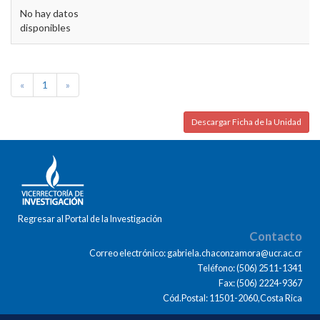
No hay datos
disponibles
«
1
»
Descargar Ficha de la Unidad
Regresar al Portal de la Investigación
Contacto
Correo electrónico: gabriela.chaconzamora@ucr.ac.cr
Teléfono: (506) 2511-1341
Fax: (506) 2224-9367
Cód.Postal: 11501-2060,Costa Rica