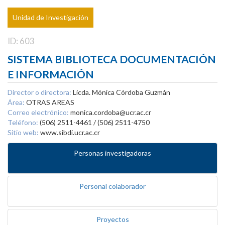
Unidad de Investigación
ID: 603
SISTEMA BIBLIOTECA DOCUMENTACIÓN
E INFORMACIÓN
Director o directora:
Licda. Mónica Córdoba Guzmán
Área:
OTRAS AREAS
Correo electrónico:
monica.cordoba@ucr.ac.cr
Teléfono:
(506) 2511-4461 / (506) 2511-4750
Sitio web:
www.sibdi.ucr.ac.cr
Personas investigadoras
Personal colaborador
Proyectos