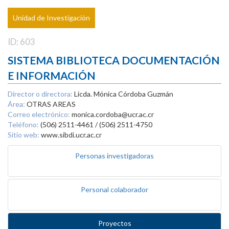
Unidad de Investigación
ID: 603
SISTEMA BIBLIOTECA DOCUMENTACIÓN
E INFORMACIÓN
Director o directora:
Licda. Mónica Córdoba Guzmán
Área:
OTRAS AREAS
Correo electrónico:
monica.cordoba@ucr.ac.cr
Teléfono:
(506) 2511-4461 / (506) 2511-4750
Sitio web:
www.sibdi.ucr.ac.cr
Personas investigadoras
Personal colaborador
Proyectos