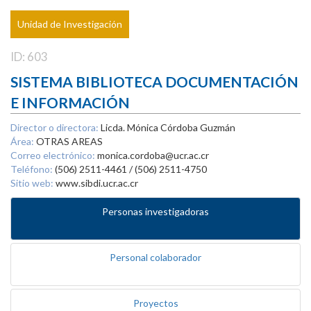
Unidad de Investigación
ID: 603
SISTEMA BIBLIOTECA DOCUMENTACIÓN
E INFORMACIÓN
Director o directora:
Licda. Mónica Córdoba Guzmán
Área:
OTRAS AREAS
Correo electrónico:
monica.cordoba@ucr.ac.cr
Teléfono:
(506) 2511-4461 / (506) 2511-4750
Sitio web:
www.sibdi.ucr.ac.cr
Personas investigadoras
Personal colaborador
Proyectos