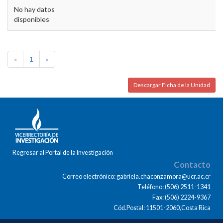
No hay datos
disponibles
«
1
»
Descargar Ficha de la Unidad
Regresar al Portal de la Investigación
Contacto
Correo electrónico: gabriela.chaconzamora@ucr.ac.cr
Teléfono: (506) 2511-1341
Fax: (506) 2224-9367
Cód.Postal: 11501-2060,Costa Rica