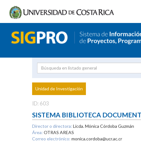
Investigador
Uni
Proyecto
Unidad de Investigación
inves
ID: 603
SISTEMA BIBLIOTECA DOCUMEN
Director o directora:
Licda. Mónica Córdoba Guzmán
Área:
OTRAS AREAS
Correo electrónico:
monica.cordoba@ucr.ac.cr