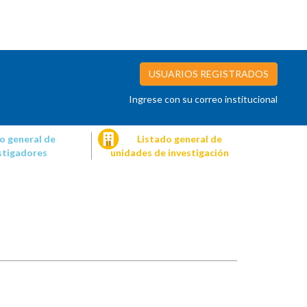
USUARIOS REGISTRADOS
Ingrese con su correo institucional
o general de
Listado general de
stigadores
unidades de investigación