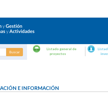
Listado general de
Listad
proyectos
inve
dades de
tigación
TACIÓN E INFORMACIÓN