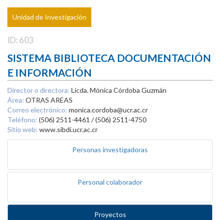
Unidad de Investigación
ID: 603
SISTEMA BIBLIOTECA DOCUMENTACIÓN
E INFORMACIÓN
Director o directora:
Licda. Mónica Córdoba Guzmán
Área:
OTRAS AREAS
Correo electrónico:
monica.cordoba@ucr.ac.cr
Teléfono:
(506) 2511-4461 / (506) 2511-4750
Sitio web:
www.sibdi.ucr.ac.cr
Personas investigadoras
Personal colaborador
Proyectos