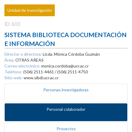
Unidad de Investigación
ID: 603
SISTEMA BIBLIOTECA DOCUMENTACIÓN
E INFORMACIÓN
Director o directora:
Licda. Mónica Córdoba Guzmán
Área:
OTRAS AREAS
Correo electrónico:
monica.cordoba@ucr.ac.cr
Teléfono:
(506) 2511-4461 / (506) 2511-4750
Sitio web:
www.sibdi.ucr.ac.cr
Personas investigadoras
Personal colaborador
Proyectos