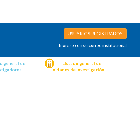
USUARIOS REGISTRADOS
Ingrese con su correo institucional
o general de
Listado general de
stigadores
unidades de investigación