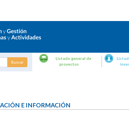
Listado general de
Listad
proyectos
inve
dades de
tigación
TACIÓN E INFORMACIÓN