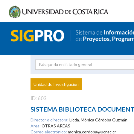
Investigador
Uni
Proyecto
Unidad de Investigación
inves
ID: 603
SISTEMA BIBLIOTECA DOCUMEN
Director o directora:
Licda. Mónica Córdoba Guzmán
Área:
OTRAS AREAS
Correo electrónico:
monica.cordoba@ucr.ac.cr