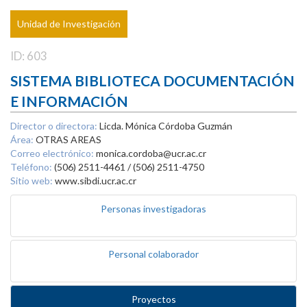
Unidad de Investigación
ID: 603
SISTEMA BIBLIOTECA DOCUMENTACIÓN
E INFORMACIÓN
Director o directora:
Licda. Mónica Córdoba Guzmán
Área:
OTRAS AREAS
Correo electrónico:
monica.cordoba@ucr.ac.cr
Teléfono:
(506) 2511-4461 / (506) 2511-4750
Sitio web:
www.sibdi.ucr.ac.cr
Personas investigadoras
Personal colaborador
Proyectos