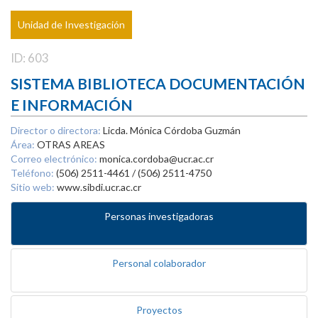
Unidad de Investigación
ID: 603
SISTEMA BIBLIOTECA DOCUMENTACIÓN
E INFORMACIÓN
Director o directora:
Licda. Mónica Córdoba Guzmán
Área:
OTRAS AREAS
Correo electrónico:
monica.cordoba@ucr.ac.cr
Teléfono:
(506) 2511-4461 / (506) 2511-4750
Sitio web:
www.sibdi.ucr.ac.cr
Personas investigadoras
Personal colaborador
Proyectos