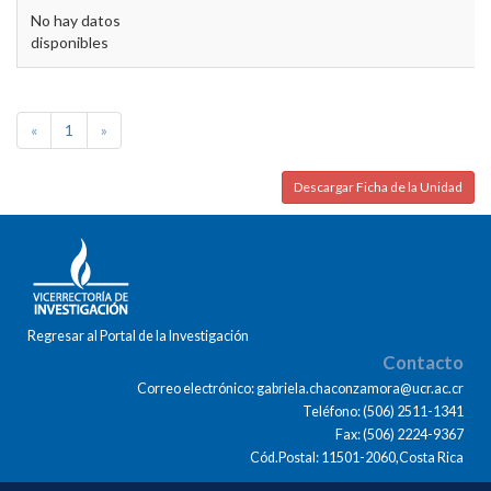
No hay datos
disponibles
«
1
»
Descargar Ficha de la Unidad
Regresar al Portal de la Investigación
Contacto
Correo electrónico: gabriela.chaconzamora@ucr.ac.cr
Teléfono: (506) 2511-1341
Fax: (506) 2224-9367
Cód.Postal: 11501-2060,Costa Rica