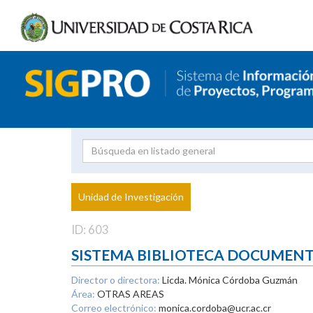
Investigador
Uni
Proyecto
Unidad de Investigación
inves
ID: 603
SISTEMA BIBLIOTECA DOCUMEN
Director o directora:
Licda. Mónica Córdoba Guzmán
Área:
OTRAS AREAS
Correo electrónico:
monica.cordoba@ucr.ac.cr