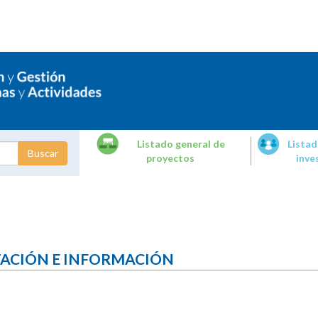
Listado general de
Listad
proyectos
inve
dades de
tigación
TACIÓN E INFORMACIÓN