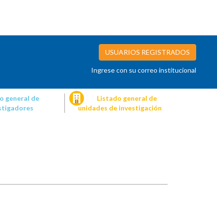
USUARIOS REGISTRADOS
Ingrese con su correo institucional
o general de
Listado general de
stigadores
unidades de investigación